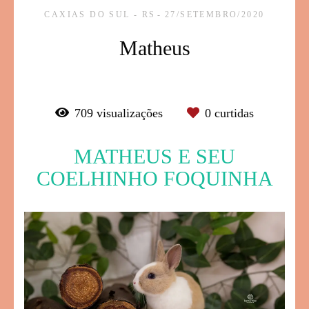
CAXIAS DO SUL - RS
27/SETEMBRO/2020
Matheus
709
visualizações
0
curtidas
MATHEUS E SEU
COELHINHO FOQUINHA