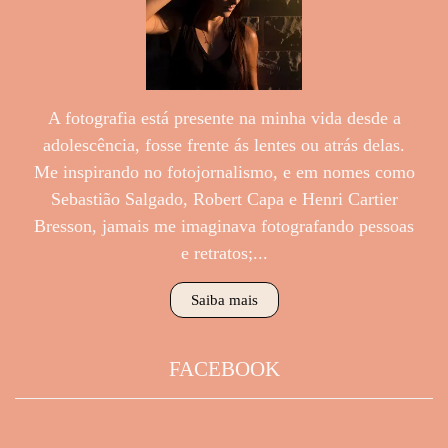
A fotografia está presente na minha vida desde a
adolescência, fosse frente ás lentes ou atrás delas.
Me inspirando no fotojornalismo, e em nomes como
Sebastião Salgado, Robert Capa e Henri Cartier
Bresson, jamais me imaginava fotografando pessoas
e retratos;...
Saiba mais
FACEBOOK