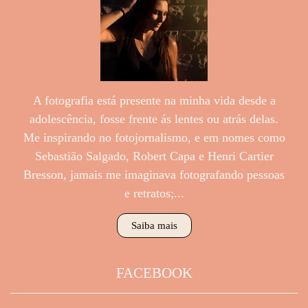
A fotografia está presente na minha vida desde a
adolescência, fosse frente ás lentes ou atrás delas.
Me inspirando no fotojornalismo, e em nomes como
Sebastião Salgado, Robert Capa e Henri Cartier
Bresson, jamais me imaginava fotografando pessoas
e retratos;...
Saiba mais
FACEBOOK