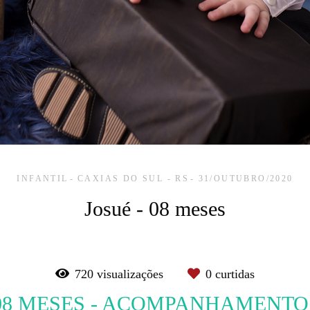
INFANTIL
CAXIAS DO SUL - RS
31/OUTUBRO/2020
Josué - 08 meses
720
visualizações
0
curtidas
 08 MESES - ACOMPANHAMENT