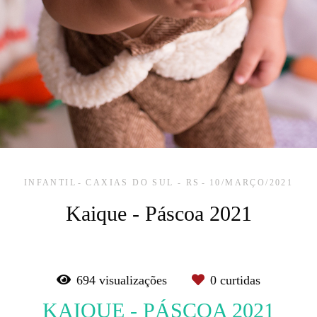
INFANTIL
CAXIAS DO SUL - RS
10/MARÇO/2021
Kaique - Páscoa 2021
694
visualizações
0
curtidas
KAIQUE - PÁSCOA 2021