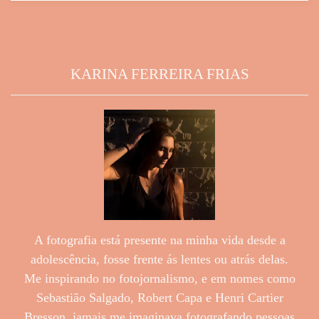
KARINA FERREIRA FRIAS
A fotografia está presente na minha vida desde a
adolescência, fosse frente ás lentes ou atrás delas.
Me inspirando no fotojornalismo, e em nomes como
Sebastião Salgado, Robert Capa e Henri Cartier
Bresson, jamais me imaginava fotografando pessoas