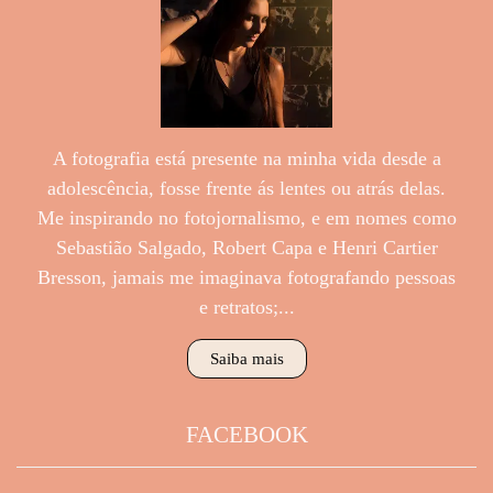
A fotografia está presente na minha vida desde a
adolescência, fosse frente ás lentes ou atrás delas.
Me inspirando no fotojornalismo, e em nomes como
Sebastião Salgado, Robert Capa e Henri Cartier
Bresson, jamais me imaginava fotografando pessoas
e retratos;...
Saiba mais
FACEBOOK