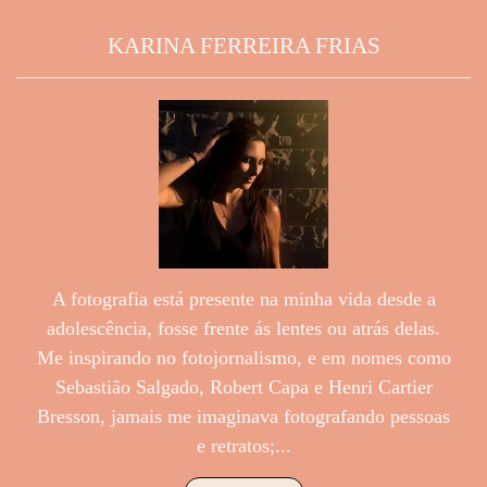
KARINA FERREIRA FRIAS
A fotografia está presente na minha vida desde a
adolescência, fosse frente ás lentes ou atrás delas.
Me inspirando no fotojornalismo, e em nomes como
Sebastião Salgado, Robert Capa e Henri Cartier
Bresson, jamais me imaginava fotografando pessoas
e retratos;...