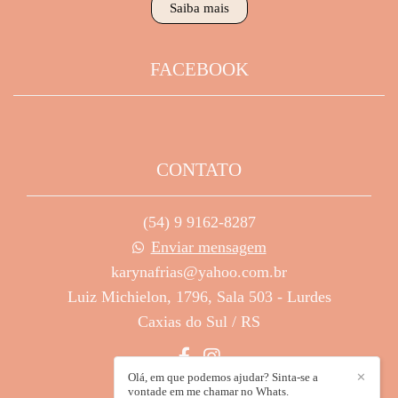
Saiba mais
FACEBOOK
CONTATO
(54) 9 9162-8287
Enviar mensagem
karynafrias@yahoo.com.br
Luiz Michielon, 1796, Sala 503 - Lurdes
Caxias do Sul / RS
Olá, em que podemos ajudar? Sinta-se a
✕
vontade em me chamar no Whats.