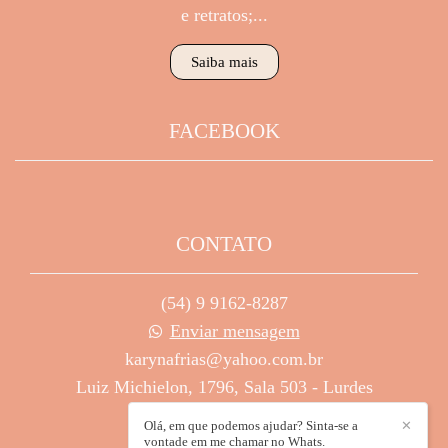
e retratos;...
Saiba mais
FACEBOOK
CONTATO
(54) 9 9162-8287
Enviar mensagem
karynafrias@yahoo.com.br
Luiz Michielon, 1796, Sala 503 - Lurdes
Caxias do Sul / RS
Olá, em que podemos ajudar? Sinta-se a
✕
vontade em me chamar no Whats.