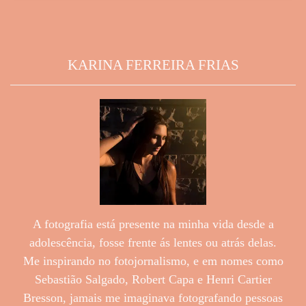
KARINA FERREIRA FRIAS
A fotografia está presente na minha vida desde a
adolescência, fosse frente ás lentes ou atrás delas.
Me inspirando no fotojornalismo, e em nomes como
Sebastião Salgado, Robert Capa e Henri Cartier
Bresson, jamais me imaginava fotografando pessoas