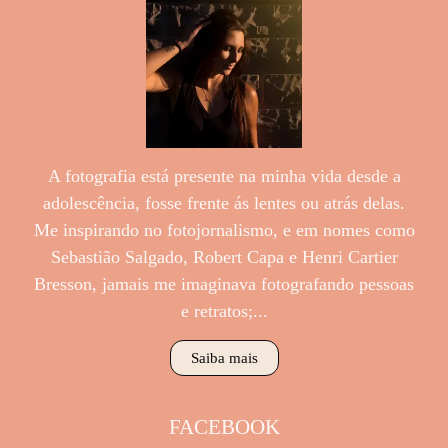
A fotografia está presente na minha vida desde a
adolescência, fosse frente ás lentes ou atrás delas.
Me inspirando no fotojornalismo, e em nomes como
Sebastião Salgado, Robert Capa e Henri Cartier
Bresson, jamais me imaginava fotografando pessoas
e retratos;...
Saiba mais
FACEBOOK