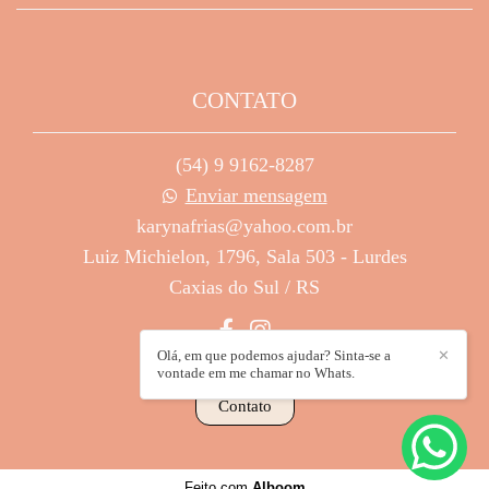
CONTATO
(54) 9 9162-8287
Enviar mensagem
karynafrias@yahoo.com.br
Luiz Michielon, 1796, Sala 503 - Lurdes
Caxias do Sul / RS
Olá, em que podemos ajudar? Sinta-se a
✕
vontade em me chamar no Whats.
Contato
Feito com
Alboom