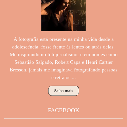
A fotografia está presente na minha vida desde a
adolescência, fosse frente ás lentes ou atrás delas.
Me inspirando no fotojornalismo, e em nomes como
Sebastião Salgado, Robert Capa e Henri Cartier
Bresson, jamais me imaginava fotografando pessoas
e retratos;...
Saiba mais
FACEBOOK