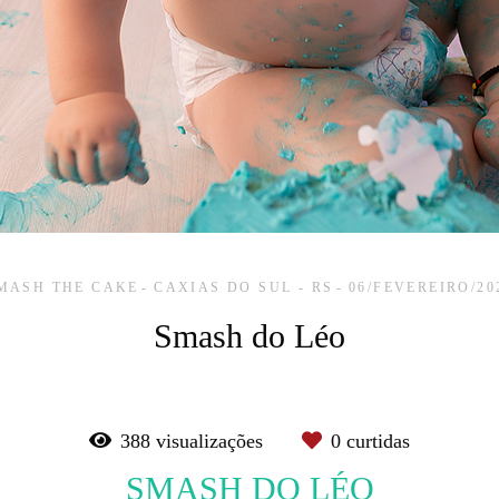
MASH THE CAKE
CAXIAS DO SUL - RS
06/FEVEREIRO/20
Smash do Léo
388
visualizações
0
curtidas
SMASH DO LÉO