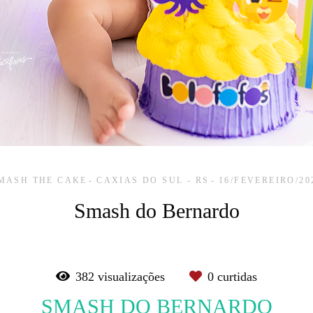
MASH THE CAKE
CAXIAS DO SUL - RS
16/FEVEREIRO/20
Smash do Bernardo
382
visualizações
0
curtidas
SMASH DO BERNARDO