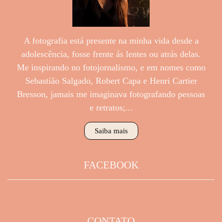
A fotografia está presente na minha vida desde a
adolescência, fosse frente ás lentes ou atrás delas.
Me inspirando no fotojornalismo, e em nomes como
Sebastião Salgado, Robert Capa e Henri Cartier
Bresson, jamais me imaginava fotografando pessoas
e retratos;...
Saiba mais
FACEBOOK
CONTATO