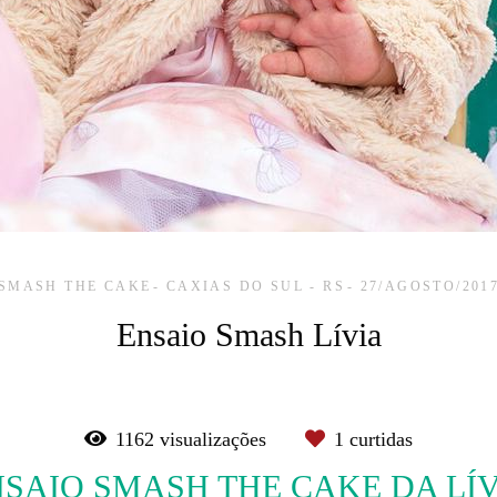
SMASH THE CAKE
CAXIAS DO SUL - RS
27/AGOSTO/201
Ensaio Smash Lívia
1162
visualizações
1
curtidas
SAIO SMASH THE CAKE DA LÍ