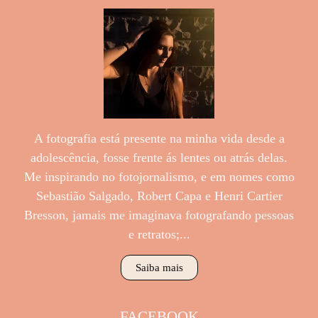
A fotografia está presente na minha vida desde a
adolescência, fosse frente ás lentes ou atrás delas.
Me inspirando no fotojornalismo, e em nomes como
Sebastião Salgado, Robert Capa e Henri Cartier
Bresson, jamais me imaginava fotografando pessoas
e retratos;...
Saiba mais
FACEBOOK