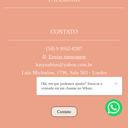
CONTATO
(54) 9 9162-8287
Enviar mensagem
karynafrias@yahoo.com.br
Luiz Michielon, 1796, Sala 503 - Lurdes
Caxias do Sul / RS
Olá, em que podemos ajudar? Sinta-se a
✕
vontade em me chamar no Whats.
Contato