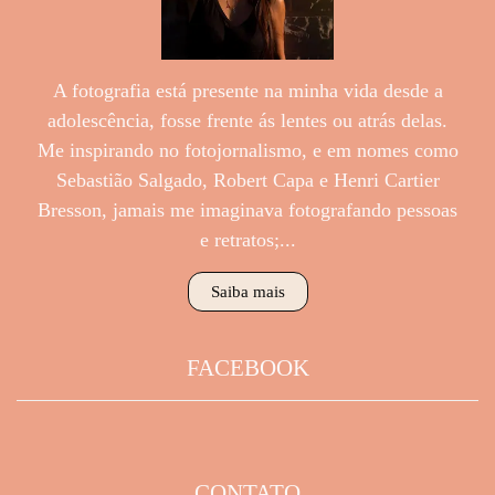
A fotografia está presente na minha vida desde a
adolescência, fosse frente ás lentes ou atrás delas.
Me inspirando no fotojornalismo, e em nomes como
Sebastião Salgado, Robert Capa e Henri Cartier
Bresson, jamais me imaginava fotografando pessoas
e retratos;...
Saiba mais
FACEBOOK
CONTATO