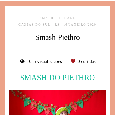
SMASH THE CAKE
CAXIAS DO SUL - RS
16/JANEIRO/2020
Smash Piethro
1085
visualizações
0
curtidas
SMASH DO PIETHRO