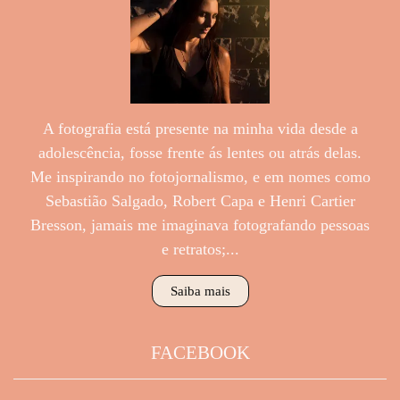
A fotografia está presente na minha vida desde a
adolescência, fosse frente ás lentes ou atrás delas.
Me inspirando no fotojornalismo, e em nomes como
Sebastião Salgado, Robert Capa e Henri Cartier
Bresson, jamais me imaginava fotografando pessoas
e retratos;...
Saiba mais
FACEBOOK