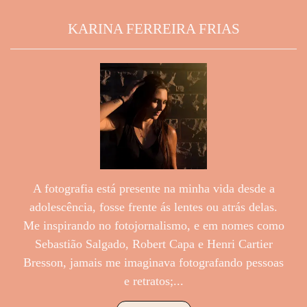
KARINA FERREIRA FRIAS
A fotografia está presente na minha vida desde a
adolescência, fosse frente ás lentes ou atrás delas.
Me inspirando no fotojornalismo, e em nomes como
Sebastião Salgado, Robert Capa e Henri Cartier
Bresson, jamais me imaginava fotografando pessoas
e retratos;...