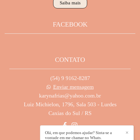
Saiba mais
FACEBOOK
CONTATO
(54) 9 9162-8287
Enviar mensagem
karynafrias@yahoo.com.br
Luiz Michielon, 1796, Sala 503 - Lurdes
Caxias do Sul / RS
Olá, em que podemos ajudar? Sinta-se a
✕
vontade em me chamar no Whats.