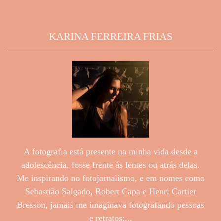
KARINA FERREIRA FRIAS
A fotografia está presente na minha vida desde a
adolescência, fosse frente ás lentes ou atrás delas.
Me inspirando no fotojornalismo, e em nomes como
Sebastião Salgado, Robert Capa e Henri Cartier
Bresson, jamais me imaginava fotografando pessoas
e retratos;...