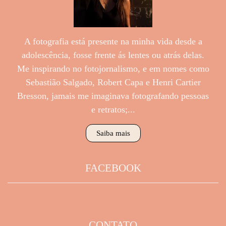
A fotografia está presente na minha vida desde a
adolescência, fosse frente ás lentes ou atrás delas.
Me inspirando no fotojornalismo, e em nomes como
Sebastião Salgado, Robert Capa e Henri Cartier
Bresson, jamais me imaginava fotografando pessoas
e retratos;...
Saiba mais
FACEBOOK
CONTATO