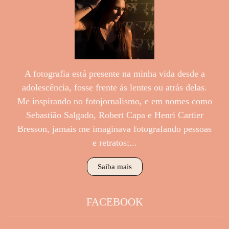
A fotografia está presente na minha vida desde a
adolescência, fosse frente ás lentes ou atrás delas.
Me inspirando no fotojornalismo, e em nomes como
Sebastião Salgado, Robert Capa e Henri Cartier
Bresson, jamais me imaginava fotografando pessoas
e retratos;...
Saiba mais
FACEBOOK