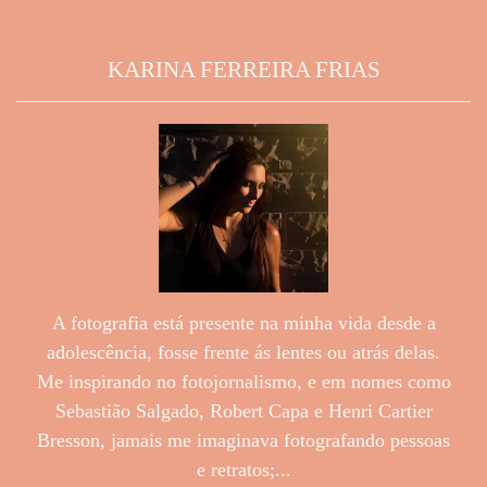
KARINA FERREIRA FRIAS
A fotografia está presente na minha vida desde a
adolescência, fosse frente ás lentes ou atrás delas.
Me inspirando no fotojornalismo, e em nomes como
Sebastião Salgado, Robert Capa e Henri Cartier
Bresson, jamais me imaginava fotografando pessoas
e retratos;...