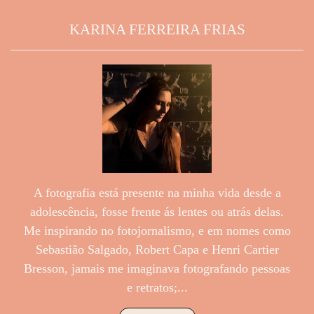
KARINA FERREIRA FRIAS
A fotografia está presente na minha vida desde a
adolescência, fosse frente ás lentes ou atrás delas.
Me inspirando no fotojornalismo, e em nomes como
Sebastião Salgado, Robert Capa e Henri Cartier
Bresson, jamais me imaginava fotografando pessoas
e retratos;...