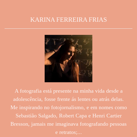
KARINA FERREIRA FRIAS
A fotografia está presente na minha vida desde a
adolescência, fosse frente ás lentes ou atrás delas.
Me inspirando no fotojornalismo, e em nomes como
Sebastião Salgado, Robert Capa e Henri Cartier
Bresson, jamais me imaginava fotografando pessoas
e retratos;...