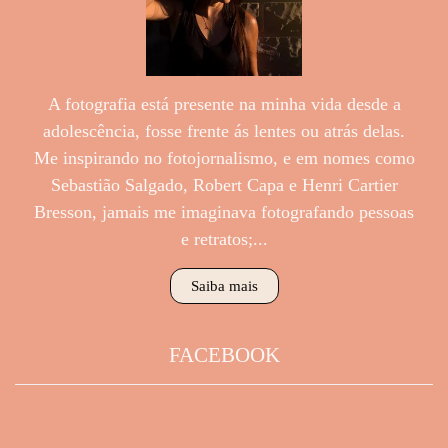
A fotografia está presente na minha vida desde a
adolescência, fosse frente ás lentes ou atrás delas.
Me inspirando no fotojornalismo, e em nomes como
Sebastião Salgado, Robert Capa e Henri Cartier
Bresson, jamais me imaginava fotografando pessoas
e retratos;...
Saiba mais
FACEBOOK