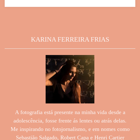
KARINA FERREIRA FRIAS
A fotografia está presente na minha vida desde a
adolescência, fosse frente ás lentes ou atrás delas.
Me inspirando no fotojornalismo, e em nomes como
Sebastião Salgado, Robert Capa e Henri Cartier