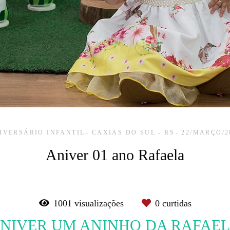
IVERSÁRIO INFANTIL
CAXIAS DO SUL - RS
22/MARÇO/2
Aniver 01 ano Rafaela
1001
visualizações
0
curtidas
NIVER UM ANINHO DA RAFAE