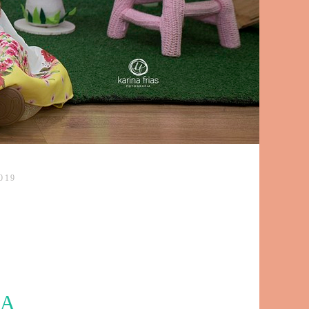
019
LA