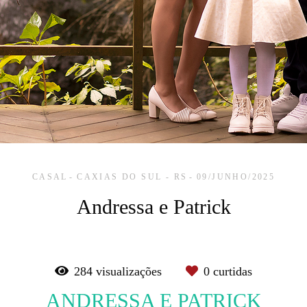
CASAL
CAXIAS DO SUL - RS
09/JUNHO/2025
Andressa e Patrick
284
visualizações
0
curtidas
ANDRESSA E PATRICK