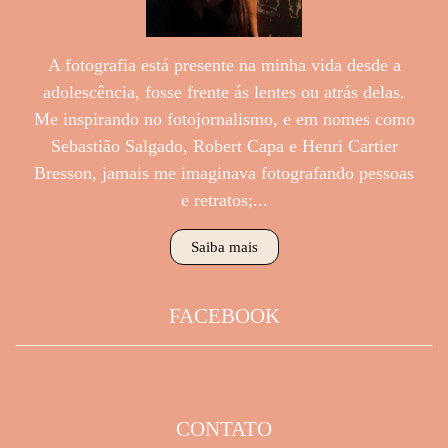
A fotografia está presente na minha vida desde a
adolescência, fosse frente ás lentes ou atrás delas.
Me inspirando no fotojornalismo, e em nomes como
Sebastião Salgado, Robert Capa e Henri Cartier
Bresson, jamais me imaginava fotografando pessoas
e retratos;...
Saiba mais
FACEBOOK
CONTATO