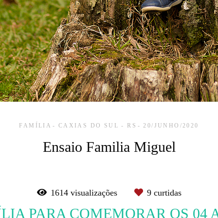
FAMÍLIA
CAXIAS DO SUL - RS
20/JUNHO/2020
Ensaio Familia Miguel
1614
visualizações
9
curtidas
ÍLIA PARA COMEMORAR OS 04 