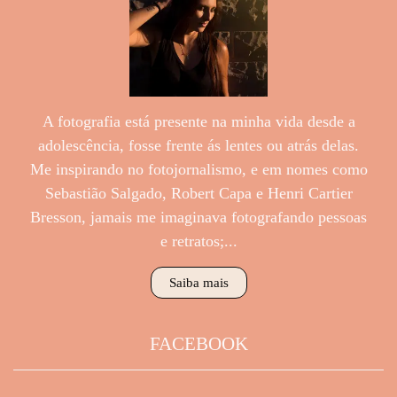
A fotografia está presente na minha vida desde a
adolescência, fosse frente ás lentes ou atrás delas.
Me inspirando no fotojornalismo, e em nomes como
Sebastião Salgado, Robert Capa e Henri Cartier
Bresson, jamais me imaginava fotografando pessoas
e retratos;...
Saiba mais
FACEBOOK