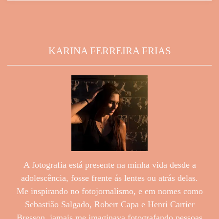
KARINA FERREIRA FRIAS
A fotografia está presente na minha vida desde a
adolescência, fosse frente ás lentes ou atrás delas.
Me inspirando no fotojornalismo, e em nomes como
Sebastião Salgado, Robert Capa e Henri Cartier
Bresson, jamais me imaginava fotografando pessoas