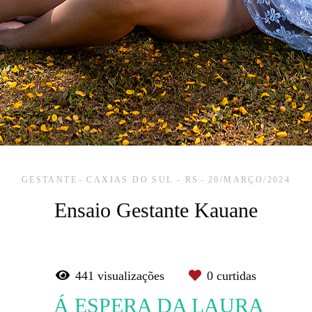
GESTANTE
CAXIAS DO SUL - RS
20/MARÇO/2024
Ensaio Gestante Kauane
441
visualizações
0
curtidas
Á ESPERA DA LAURA