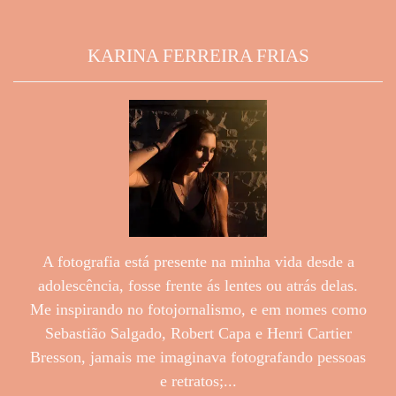
KARINA FERREIRA FRIAS
A fotografia está presente na minha vida desde a
adolescência, fosse frente ás lentes ou atrás delas.
Me inspirando no fotojornalismo, e em nomes como
Sebastião Salgado, Robert Capa e Henri Cartier
Bresson, jamais me imaginava fotografando pessoas
e retratos;...