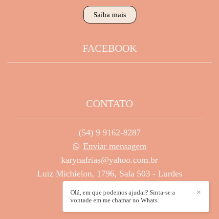
Saiba mais
FACEBOOK
CONTATO
(54) 9 9162-8287
Enviar mensagem
karynafrias@yahoo.com.br
Luiz Michielon, 1796, Sala 503 - Lurdes
Caxias do Sul / RS
Olá, em que podemos ajudar? Sinta-se a
✕
vontade em me chamar no Whats.