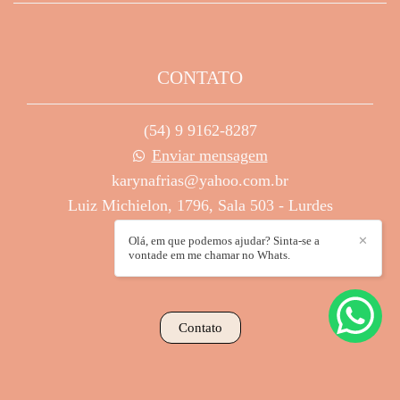
CONTATO
(54) 9 9162-8287
Enviar mensagem
karynafrias@yahoo.com.br
Luiz Michielon, 1796, Sala 503 - Lurdes
Caxias do Sul / RS
Olá, em que podemos ajudar? Sinta-se a
✕
vontade em me chamar no Whats.
Contato
Feito com
Alboom