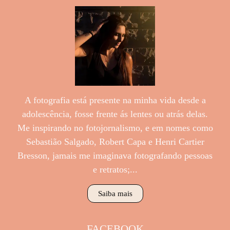
A fotografia está presente na minha vida desde a
adolescência, fosse frente ás lentes ou atrás delas.
Me inspirando no fotojornalismo, e em nomes como
Sebastião Salgado, Robert Capa e Henri Cartier
Bresson, jamais me imaginava fotografando pessoas
e retratos;...
Saiba mais
FACEBOOK