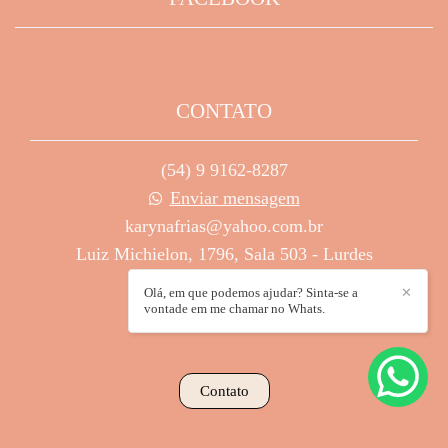
CONTATO
(54) 9 9162-8287
Enviar mensagem
karynafrias@yahoo.com.br
Luiz Michielon, 1796, Sala 503 - Lurdes
Caxias do Sul / RS
Olá, em que podemos ajudar? Sinta-se a
✕
vontade em me chamar no Whats.
Contato