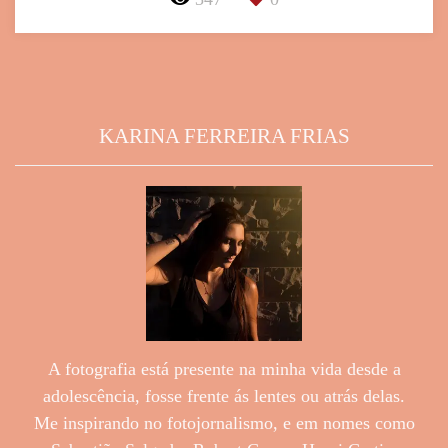
KARINA FERREIRA FRIAS
A fotografia está presente na minha vida desde a
adolescência, fosse frente ás lentes ou atrás delas.
Me inspirando no fotojornalismo, e em nomes como