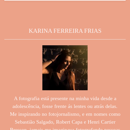
KARINA FERREIRA FRIAS
A fotografia está presente na minha vida desde a
adolescência, fosse frente ás lentes ou atrás delas.
Me inspirando no fotojornalismo, e em nomes como
Sebastião Salgado, Robert Capa e Henri Cartier
Bresson, jamais me imaginava fotografando pessoas