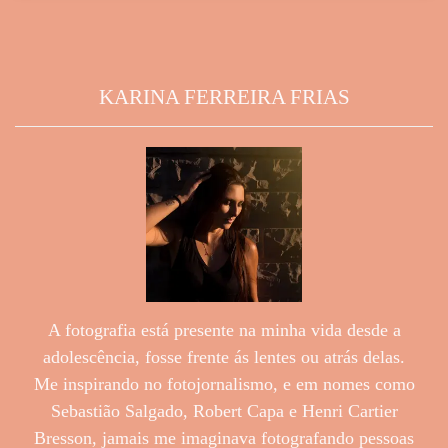
KARINA FERREIRA FRIAS
A fotografia está presente na minha vida desde a
adolescência, fosse frente ás lentes ou atrás delas.
Me inspirando no fotojornalismo, e em nomes como
Sebastião Salgado, Robert Capa e Henri Cartier
Bresson, jamais me imaginava fotografando pessoas