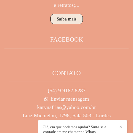
e retratos;...
Saiba mais
FACEBOOK
CONTATO
(54) 9 9162-8287
Enviar mensagem
karynafrias@yahoo.com.br
Luiz Michielon, 1796, Sala 503 - Lurdes
Caxias do Sul / RS
Olá, em que podemos ajudar? Sinta-se a
✕
vontade em me chamar no Whats.