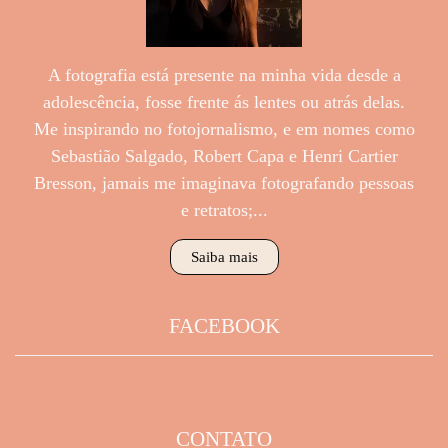
A fotografia está presente na minha vida desde a
adolescência, fosse frente ás lentes ou atrás delas.
Me inspirando no fotojornalismo, e em nomes como
Sebastião Salgado, Robert Capa e Henri Cartier
Bresson, jamais me imaginava fotografando pessoas
e retratos;...
Saiba mais
FACEBOOK
CONTATO