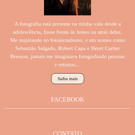
A fotografia está presente na minha vida desde a
adolescência, fosse frente ás lentes ou atrás delas.
Me inspirando no fotojornalismo, e em nomes como
Sebastião Salgado, Robert Capa e Henri Cartier
Bresson, jamais me imaginava fotografando pessoas
e retratos;...
Saiba mais
FACEBOOK
CONTATO