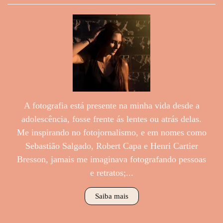
A fotografia está presente na minha vida desde a
adolescência, fosse frente ás lentes ou atrás delas.
Me inspirando no fotojornalismo, e em nomes como
Sebastião Salgado, Robert Capa e Henri Cartier
Bresson, jamais me imaginava fotografando pessoas
e retratos;...
Saiba mais