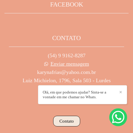
FACEBOOK
CONTATO
(54) 9 9162-8287
Enviar mensagem
karynafrias@yahoo.com.br
Luiz Michielon, 1796, Sala 503 - Lurdes
Caxias do Sul / RS
Olá, em que podemos ajudar? Sinta-se a
✕
vontade em me chamar no Whats.
Contato