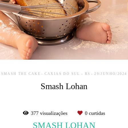
SMASH THE CAKE
CAXIAS DO SUL - RS
29/JUNHO/2024
Smash Lohan
377
visualizações
0
curtidas
SMASH LOHAN