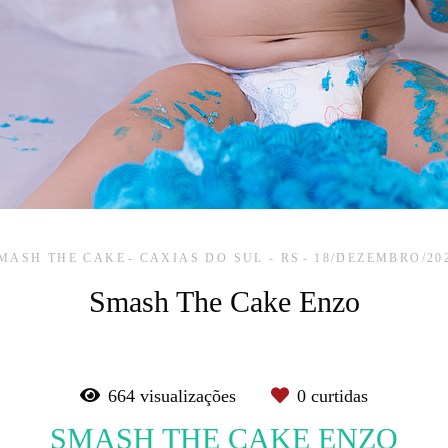
MASH THE CAKE
CAXIAS DO SUL - RS
18/DEZEMBRO/20
Smash The Cake Enzo
664
visualizações
0
curtidas
SMASH THE CAKE ENZO