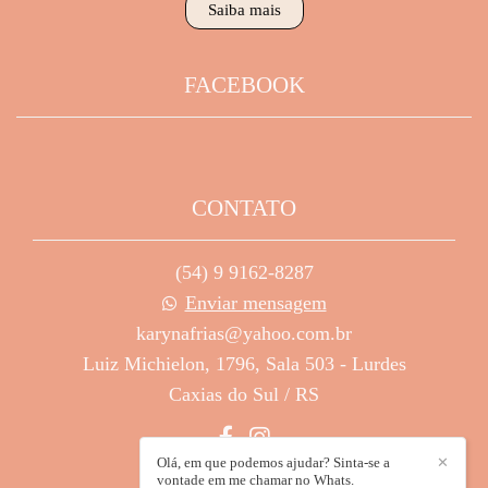
Saiba mais
FACEBOOK
CONTATO
(54) 9 9162-8287
Enviar mensagem
karynafrias@yahoo.com.br
Luiz Michielon, 1796, Sala 503 - Lurdes
Caxias do Sul / RS
Olá, em que podemos ajudar? Sinta-se a
✕
vontade em me chamar no Whats.