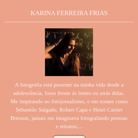
KARINA FERREIRA FRIAS
A fotografia está presente na minha vida desde a
adolescência, fosse frente ás lentes ou atrás delas.
Me inspirando no fotojornalismo, e em nomes como
Sebastião Salgado, Robert Capa e Henri Cartier
Bresson, jamais me imaginava fotografando pessoas
e retratos;...