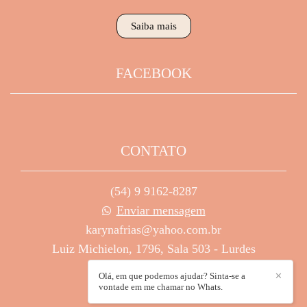
Saiba mais
FACEBOOK
CONTATO
(54) 9 9162-8287
Enviar mensagem
karynafrias@yahoo.com.br
Luiz Michielon, 1796, Sala 503 - Lurdes
Caxias do Sul / RS
Olá, em que podemos ajudar? Sinta-se a
✕
vontade em me chamar no Whats.