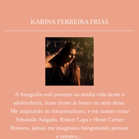
KARINA FERREIRA FRIAS
A fotografia está presente na minha vida desde a
adolescência, fosse frente ás lentes ou atrás delas.
Me inspirando no fotojornalismo, e em nomes como
Sebastião Salgado, Robert Capa e Henri Cartier
Bresson, jamais me imaginava fotografando pessoas
e retratos;...